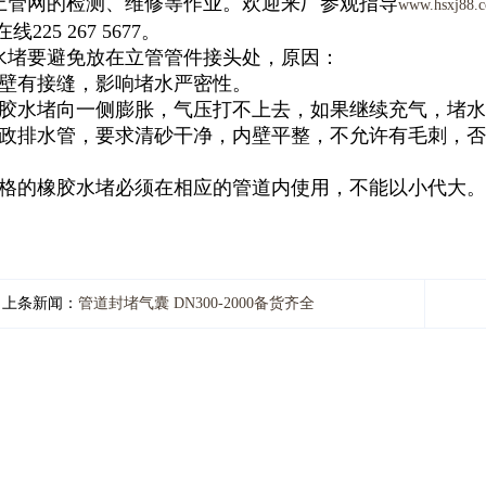
上管网的检测、维修等作业。欢迎来厂参观指导
www.hsxj88.
线225 267 5677。
水堵要避免放在立管管件接头处，原因：
内壁有接缝，影响堵水严密性。
橡胶水堵向一侧膨胀，气压打不上去，如果继续充气，堵
市政排水管，要求清砂干净，内壁平整，不允许有毛刺，
规格的橡胶水堵必须在相应的管道内使用，不能以小代大。
上条新闻：
管道封堵气囊 DN300-2000备货齐全