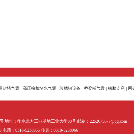
道封堵气囊
|
高压橡胶堵水气囊
|
玻璃钢设备
|
桥梁板气囊
|
橡胶支座
|
网
址：衡水北方工业基地工业大街88号 邮箱：2252675677@qq.com
话：0318-5238966 传真：0318-5238966