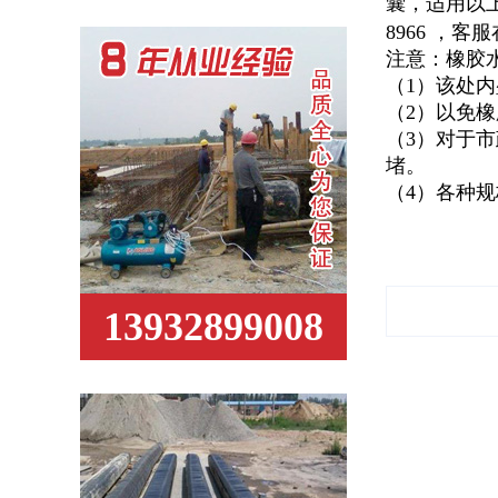
囊，适用以
8966 ，客服在
注意：橡胶
（1）该处
（2）以免
（3）对于
堵。
（4）各种
13932899008