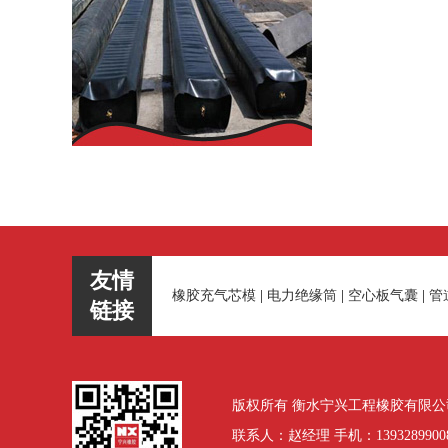
友情
橡胶充气芯模
|
电力绝缘筒
|
空心板气囊
|
管
链接
版权所有 衡水宁兴工程橡胶有限公司 地
联系人：赵经理 手机：13932899008 电